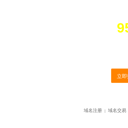
9
您所访问的域名正在
This domain name is current
立即购
域名注册
域名交易
|